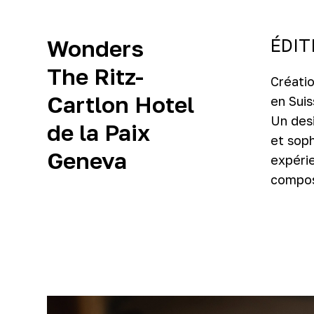
ÉDIT
Wonders
The Ritz-
Créati
Cartlon Hotel
en Suis
Un des
de la Paix
et soph
Geneva
expérie
compos