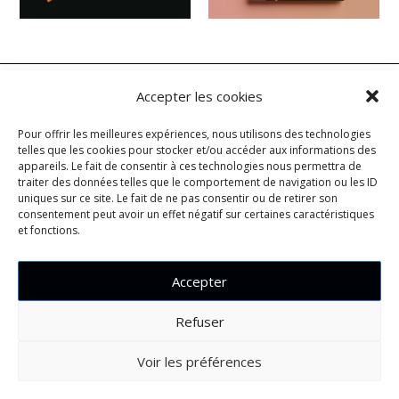
Accepter les cookies
Vous avez un projet ?
Pour offrir les meilleures expériences, nous utilisons des technologies
Magazine • Logotype • Edition •
telles que les cookies pour stocker et/ou accéder aux informations des
appareils. Le fait de consentir à ces technologies nous permettra de
Carte de visite • Affiche •
traiter des données telles que le comportement de navigation ou les ID
uniques sur ce site. Le fait de ne pas consentir ou de retirer son
Packaging • Motion • Site web
consentement peut avoir un effet négatif sur certaines caractéristiques
et fonctions.
contactez-nous
Accepter
Refuser
60 rue des Sapins — 01160 NEUVILLE SUR AIN
T +33 6 70 92 05 44 — T +33 6 30 32 59 38
Voir les préférences
© KYF studio 2026 —
Mentions légales