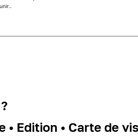
nir...
 ?
• Edition • Carte de visi